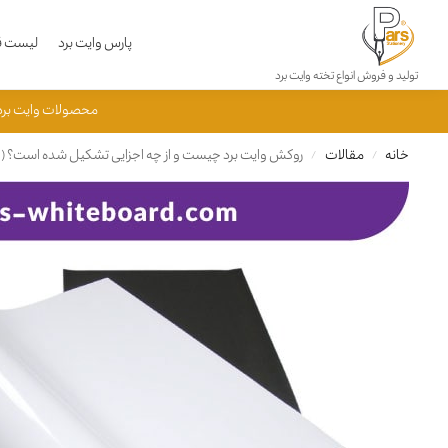
محصولات جدید
پارس وایت برد
لیست قی
تولید و فروش انواع تخته وایت برد
جستجو
محصولات وایت برد پارس به شماره 50840001033615 به ثبت رسید
خانه
مقالات
روکش وایت برد چیست و از چه اجزایی تشکیل شده است؟ (ج
/
/