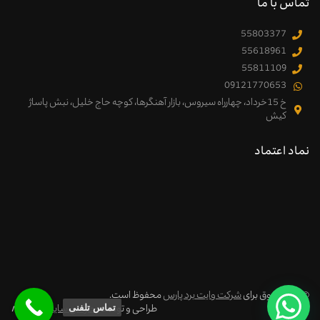
تماس با ما
55803377
55618961
55811109
09121770653
خ 15خرداد، چهارراه سیروس، بازار آهنگرها، کوچه حاج خلیل، نبش پاساژ
کیش
نماد اعتماد
© کلیه حقوق برای
شرکت وایت برد پارس
محفوظ است.
تماس تلفنی
طراحی و توسعه:
طراحی سایت
سوتکا
∧