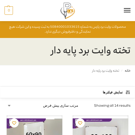
0
محصولات وایت برد پارس به شماره 50840001033615 به ثبت رسیده و این شرکت هیچ
نمایندگی و دفترفروش دیگری ندارد.
تخته وایت برد پایه دار
خانه
تخته وایت برد پایه دار
/
نمایش فیلتر‌ها
Showing all 14 results