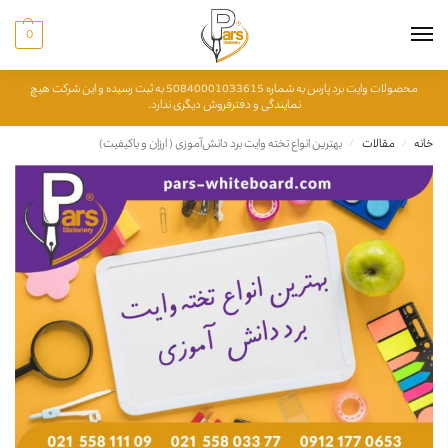
0
محصولات وایت برد پارس به شماره 50840001033615 به ثبت رسیده و این شرکت هیچ
نمایندگی و دفترفروش دیگری ندارد.
خانه
مقالات
بهترین انواع تخته وایت برد دانش‌آموزی ( ارزان و باکیفیت)
/
/