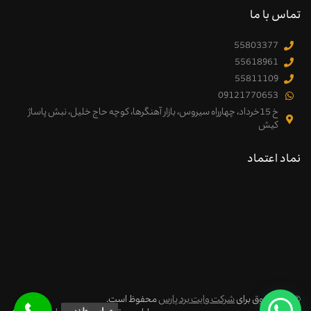
تماس با ما
55803377
55618961
55811109
09121770653
خ 15خرداد، چهارراه سیروس، بازار آهنگرها، کوچه حاج خلیل، نبش پاساژ
کیش
نماد اعتماد
© کلیه حقوق برای
شرکت وایت برد پارس
محفوظ است.