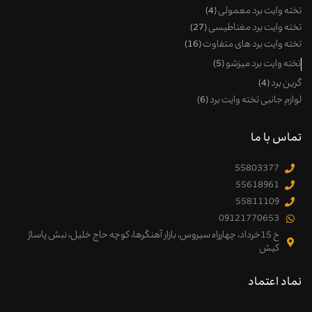
تخته وایت برد معمولی
4
تخته وایت برد مغناطیسی
27
تخته وایت برد های متفاوت
16
تخته وایت برد میزشو
5
گرین برد
4
لوازم جانبی تخته وایت برد
6
تماس با ما
55803377
55618961
55811109
09121770653
خ 15خرداد، چهارراه سیروس، بازار آهنگرها، کوچه حاج خلیل، نبش پاساژ
کیش
نماد اعتماد