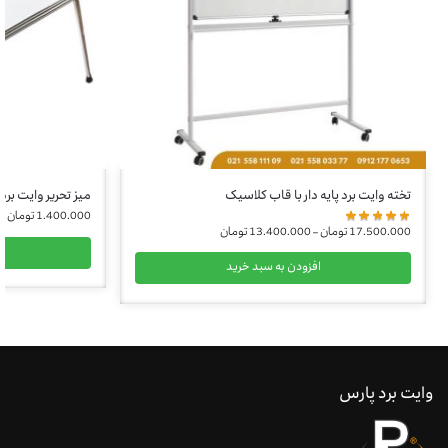
تخته وایت برد پایه دار با قاب کلاسیک
میز تحریر وایت برد
1.400.000
تومان
17.500.000
تومان
–
13.400.000
تومان
ا
افزودن به سبد خرید
وایت برد پارس