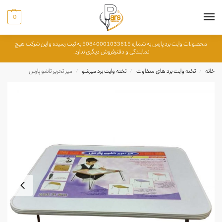
0
محصولات وایت برد پارس به شماره 50840001033615 به ثبت رسیده و این شرکت هیچ
نمایندگی و دفترفروش دیگری ندارد.
خانه
تخته وایت برد های متفاوت
تخته وایت برد میزشو
میز تحریر تاشو پارس
/
/
/