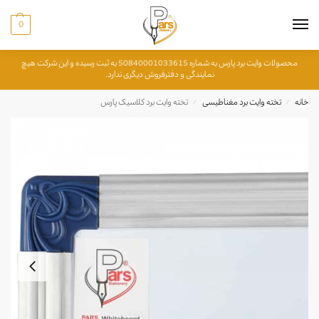
0
محصولات وایت برد پارس به شماره 50840001033615 به ثبت رسیده و این شرکت هیچ
نمایندگی و دفترفروش دیگری ندارد.
خانه
تخته وایت برد مغناطیسی
تخته وایت برد کلاسیک پارس
/
/