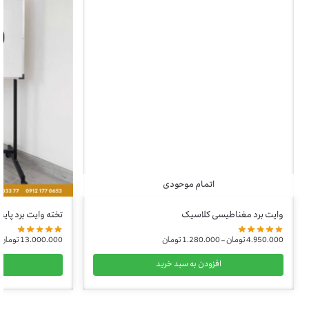
اتمام موحودی
وایت برد مغناطیسی کلاسیک
تخته وایت برد پایه دار ب
4.950.000
تومان
–
1.280.000
تومان
13.000.000
تومان
افزودن به سبد خرید
ا