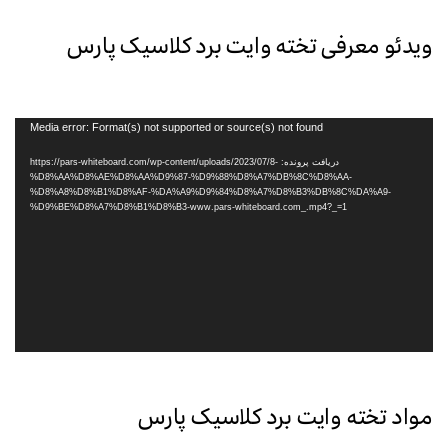
ویدئو معرفی تخته وایت برد کلاسیک پارس
نمایشگر
Media error: Format(s) not supported or source(s) not found
ویدیو
دریافت پرونده: https://pars-whiteboard.com/wp-content/uploads/2023/07/8-
%D8%AA%D8%AE%D8%AA%D9%87-%D9%88%D8%A7%DB%8C%D8%AA-
%D8%A8%D8%B1%D8%AF-%DA%A9%D9%84%D8%A7%D8%B3%DB%8C%DA%A9-
%D9%BE%D8%A7%D8%B1%D8%B3-www.pars-whiteboard.com_.mp4?_=1
مواد تخته وایت برد کلاسیک پارس