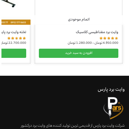
اتمام موحودی
وایت برد مغناطیسی کلاسیک
تخته وایت برد پایه دار با
4.950.000
تومان
–
1.280.000
تومان
22.700.000
تومان
افزودن به سبد خرید
ا
وایت برد پارس
شرکت وایت برد پارس از قدیمی ترین تولید کننده های وایت برد درکشور