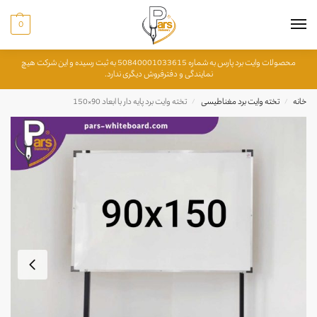
0
محصولات وایت برد پارس به شماره 50840001033615 به ثبت رسیده و این شرکت هیچ
نمایندگی و دفترفروش دیگری ندارد.
خانه
تخته وایت برد مغناطیسی
تخته وایت برد پایه دار با ابعاد 90×150
/
/