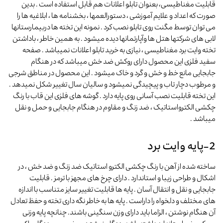
قابلیت مغناطیسی، بعنوان تابلو اعلانات هم قابل استفاده است . بدین
صورت که اعداد و علایم آموزشی ، دستورالعمها ، بخشنامه ها ، ابلاغیه ها را
می توان توسط مگنت روی تابلو نصب کرد . نمونه این تخته ها دربیمارستانها
لابی های شرکتها هتل ها وآپارتمانها دیده میشود . به همین خاطر ، باداشتن
تخته وایت برد مغناطیسی ، نیازی به خرید تابلو اعلانات نمیباشد . صفحه
سفید فلزی این محصول دارای روکش ضد خش میباشد که در هنگام
جابجایی مانع خط و خش و گرد و خاک میشود . این محصول در مناطق شرجی
و مرطوب دچار تاب و پیچیدگی نمیشود و سالیان سال تغییر شکل نمیدهد .
این تخته قابلیت نصب آسانی روی پایه دارد . گوشه های فلزی این قاب با رنگ
چکشی الکترواستاتیک ، ضد زنگ و مقاوم در هنگام جابجایی و حمل و نقل
میباشد .
2-پایه وایت برد
ساخته شده از آهن با رنگ چکشی الکترو استاتیک ضد زنگ و ضد خش ، در
اشکال و طراحی زیبا و استاندارد . دارای چرخ های مجهز با ترمز . قابلیت
جابجایی و نقل و انتقال آسان . پایه ها قابلیت تغییر سایز متناسب با اندازه
های مختلف و دلخواه را داراست . پایه ها به خاطر نگه داری تخته و حفظ تعادل
آن هنگام نوشتن ، الزاما باید دارای وزن سنگینی باشند. چنانچه پایه وزنی