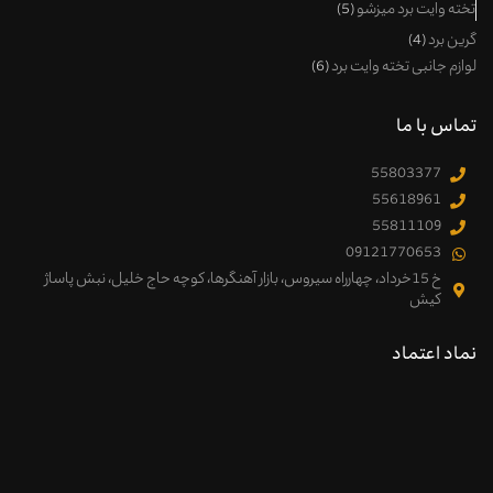
تخته وایت برد میزشو
5
گرین برد
4
لوازم جانبی تخته وایت برد
6
تماس با ما
55803377
55618961
55811109
09121770653
خ 15خرداد، چهارراه سیروس، بازار آهنگرها، کوچه حاج خلیل، نبش پاساژ
کیش
نماد اعتماد