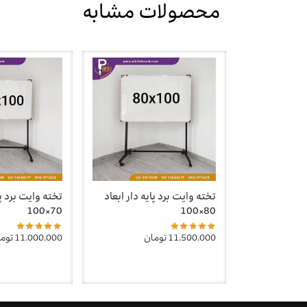
محصولات مشابه
تخته وایت برد پایه دار ابعاد
تخته وایت برد پا
70×100
80×100
11.500.000
تومان
11.000.000
توم