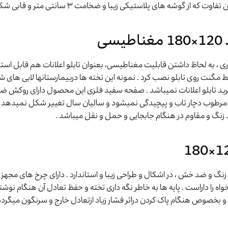
پلاستیکی زیبا و ضخامت ۳ سانتی متر و قابی شکیل و مستحکم برخوردار میباشد .
ی
ی ، به لحاظ داشتن قابلیت مغناطیسی، بعنوان تابلو اعلانات هم قابل استف
سط مگنت روی تابلو نصب کرد . نمونه این تخته ها دربیمارستانها لابی های 
ه خرید تابلو اعلانات نمیباشد . صفحه سفید فلزی این محصول دارای روکش
رطوب دچار تاب و پیچیدگی نمیشود و سالیان سال تغییر شکل نمیدهد . ای
زنگ و مقاوم در هنگام جابجایی و حمل و نقل میباشد .
و ضد خش ، در اشکال و طراحی زیبا و استاندارد . دارای چرخ های مجهز با ت
ه را داراست . پایه ها به خاطر نگه داری تخته و حفظ تعادل آن هنگام نوشتن 
 بخصوص هنگام پاک کردن دراثر فشار زیاد ازتعادل خارج و سرنگون میگردد 