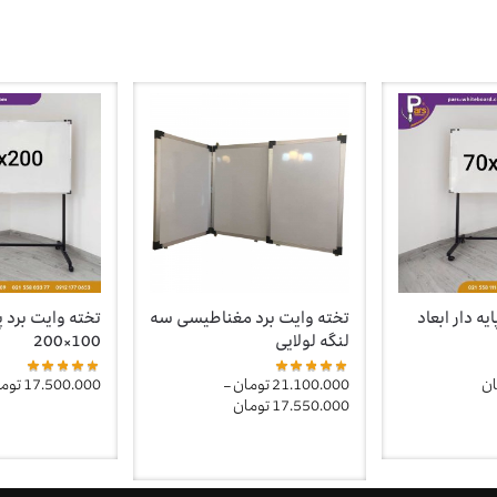
یه دار ابعاد
تخته وایت برد مغناطیسی سه
تخته وایت برد پای
لنگه لولایی
100×200
ان
21.100.000
تومان
–
17.500.000
توم
17.550.000
تومان