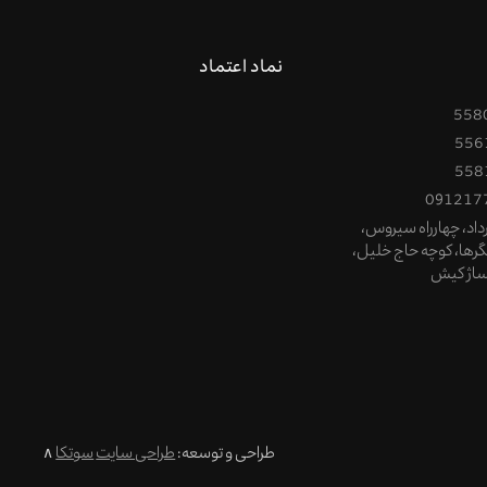
نماد اعتماد
558
556
558
091217
1خرداد، چهارراه سیروس،
نگرها، کوچه حاج خلیل،
ساژ کیش
طراحی و توسعه:
طراحی سایت
سوتکا
∧