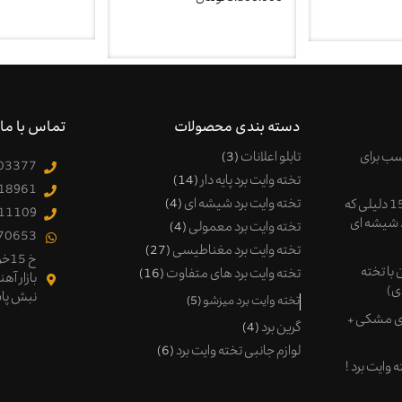
دسته بندی محصولات
تماس با ما
اسب برای
تابلو اعلانات
3
03377
تخته وایت برد پایه دار
14
18961
تخته وایت برد شیشه ای
4
مزایای وایت برد شیشه ای! 15 دلیلی که
11109
د شیشه ای
تخته وایت برد معمولی
4
70653
تخته وایت برد مغناطیسی
27
خ 5
با تخته
تخته وایت برد های متفاوت
16
بازار آه
ی)
نبش پا
تخته وایت برد میزشو
5
ای مشکی +
گرین برد
4
لوازم جانبی تخته وایت برد
6
 وایت برد !