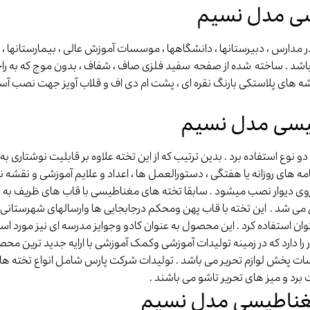
یسی مدل نسیم
دارس ، دبیرستانها ، دانشگاهها ، موسسات آموزش عالی ، بیمارستانها ، 
 باشد . ساخته شده از صفحه سفید فلزی صاف ، شفاف ، بدون موج که به راح
شه های پلاستکی بارنگ نقره ای ، پشت ام دی اف و قلاب آویز جهت نصب آسان 
طیسی مدل نسیم
ع استفاده برد . بدین ترتیب که از این تخته علاوه بر قابلیت نوشتاری به عن
نامه های روزانه یا هفتگی ، دستورالعمل ها ، اعداد و علایم آموزشی و نقشه
 روی دیوار نصب میشود . سابقا تخته های مغناطیسی با قاب های ظریف ب
می شد . این تخته با قاب پهن ومحکم درجابجایی ها وارسالهای شهرستانی 
وان استفاده کرد . این محصول به عنوان کادو وجوایز مدرسه ای نیز مورد استف
کادر مجرب این افتخار را دارد که در زمینه تولیدات آموزشی وکمک آموزشی با ارایه ج
پخش لوازم تحریر می باشد . تولیدات شرکت پارس شامل انواع تخته های وا
 برد و میز های تحریر تاشو می باشند .
 مغناطیسی مدل نسیم