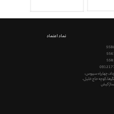
نماد اعتماد
558
556
558
091217
1خرداد، چهارراه سیروس،
نگرها، کوچه حاج خلیل،
ساژ کیش