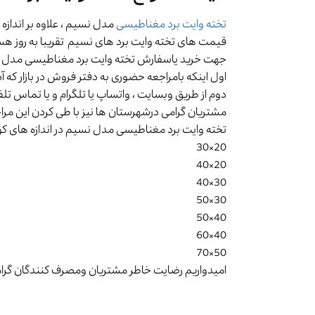
تخته وایت برد مغناطیسی
مدل نسیم ، علاوه بر اندازه 
قیمت های تخته وایت برد های نسیم تقریبا به روز هس
جهت خرید یاسفارش تخته وایت برد مغناطیسی مدل نسی
اول اینکه بامراجعه حضوری به دفتر فروش در بازار که
دوم از طریق وبسایت ، واتساپ یا تلگرام و یا تماس تل
مشتریان گرامی درشهرستان ها نیز با طی کردن این مرا
تخته وایت برد مغناطیسی مدل نسیم در اندازه های کو
20×30
20×40
30×40
30×50
40×50
40×60
50×70
امیدواریم رضایت خاطر مشتریان ومصرف کنندگان گرام