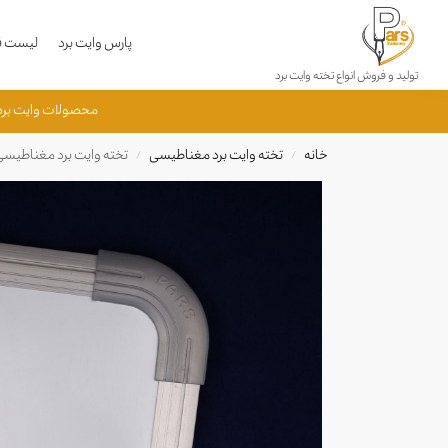
محصولات جدید
پارس وایت برد
لیست قی
تولید و فروش انواع تخته وایت برد
جستجو
محصولات وایت برد پارس به شماره 50840001033615 به ثبت رسید
خانه
تخته وایت برد مغناطیسی
تخته وایت برد مغناطیس
/
/