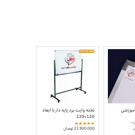
آموزشی
تخته وایت برد پایه دار با ابعاد
120×220
–
22.900.000
تومان