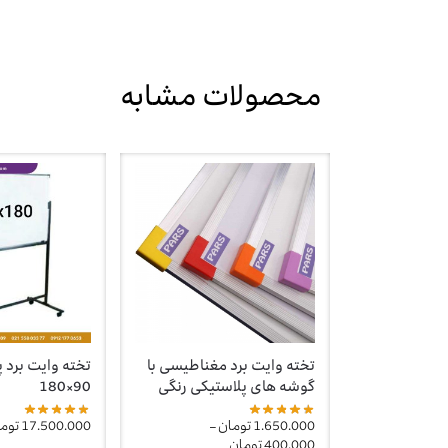
محصولات مشابه
تخته وایت برد مغناطیسی با
تخته وایت برد پای
گوشه های پلاستیکی رنگی
90×180
1.650.000
تومان
–
17.500.000
توم
400.000
تومان