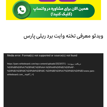
ویدئو معرفی تخته وایت برد ریلی پارس
نمایشگر
Media error: Format(s) not supported or source(s) not found
ویدیو
دریافت پرونده: https://pars-whiteboard.com/wp-content/uploads/2023/07/1-
%D9%88%D8%A7%DB%8C%D8%AA-%D8%A8%D8%B1%D8%AF-
%D8%B1%DB%8C%D9%84%DB%8C-%D9%BE%D8%A7%D8%B1%D8%B3-www.pars-
whiteboard.com_.mp4?_=1