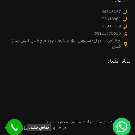
55803377
55618961
55811109
09121770653
خ 15خرداد، چهارراه سیروس، بازار آهنگرها، کوچه حاج خلیل، نبش پاساژ
کیش
نماد اعتماد
© کلیه حقوق برای
شرکت وایت برد پارس
محفوظ است.
تماس تلفنی
طراحی و توسعه:
طراحی سایت
سوتکا
∧