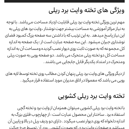
ویژگی های تخته وایت برد ریلی
مهم ترین ویژگی تخته وایت برد ریلی قابلیت ازدیاد مساحت می‌باشد . با توجه
به نیاز مراکز آموزشی به مساحت بیشتر جهت نوشتار ، وایت برد های ریلی به
این نیاز پاسخ میدهد . به این ترتیب که با داشتن سه صفحه بزرگ کمبود فضای
نوشتاری جبران میشود . این سه صفحه عبارت است از : یک صفحه به اندازه
کل مجموعه که به صورت ثابت روی دیوار نصب گردیده ومساحت آن به اندازه
مساحت کل دو تخته ریلی متحرک می باشد . دو صفحه رویی به صورت ریلی
ومتحرک در امتداد یکدیگر قابل جابجایی می باشند .
از دیگر ویژگی های وایت برد ریلی پنهان کردن مطالب روی تخته توسط لایه های
رویی می باشد که معمولا در اتاق مدیران مورد استفاده قرار میگیرد .
تخته وایت برد ریلی کشویی
با تخته وایت برد ریلی کشویی میتوان همزمان از وایت برد و تخته گچی
استفاده برد . ساختار این محصول عبارت است : از چهارچوب فلزی بزرگ به
اندازه دلخواه که روی دیوار نصب میگردد . دارای دو ردیف ریل در بالا و پایین آن
میباشد و صفحات وایت بردی که بصورت کشویی روی آن توسط چرخ حرکت