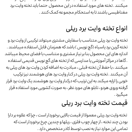
میکنند . تخته های مورد استفاده در این محصول حتما باید تخته وایت برد
مغناطیسی باشند تا به استحکام مجموعه کمک کنند .
انواع تخته وایت برد ریلی
تخته وایت برد ریلی متناسب با سفارش مشتری میتواند ترکیبی از وایت برد و
تخته گرین برد یاسیاه (گچ نویس ) باشد که همزمان قابل استفاده میباشند .
اندازه های این محصول بنا بر نیاز مشتری و متناسب با فضای محیط میباشد
. گاها در مراکز آموزشی یا مدارسی که از تخته های گچ نویس قدیمی استفاده
میکنند ، با حفظ آن تخته قبلی ، مبادرت به اضافه کردن وایت برد های ریلی به
آن میکنند . تخته وایت برد ریلی در کنار وایت برد های هوشمند نیز ترکیب
خوبی را ارایه میکند.به این ترتیب که درکنار وایت برد هوشمند یک وایت برد قرار
گرفته وروی هردو ، تابلو های مورد نظر ، به صورت کشویی مورد استفاده قرار
میگیرد .
قیمت تخته وایت برد ریلی
تخته وایت برد ریلی معمولا از قیمت بالایی برخوردار است ، چرا که علاوه بر دارا
بودن چند تخته ، از چهار چوب فلزی ، ریلها و چندین چرخ برخوردار است که
تمامی این موارد نیاز به نصب توسط کادر متخصص دارد .