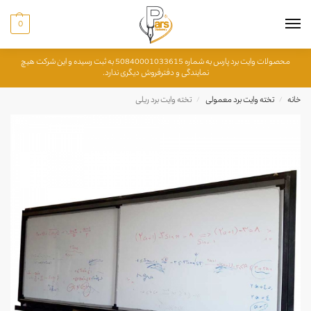
0
محصولات وایت برد پارس به شماره 50840001033615 به ثبت رسیده و این شرکت هیچ
نمایندگی و دفترفروش دیگری ندارد.
خانه
تخته وایت برد معمولی
تخته وایت برد ریلی
/
/