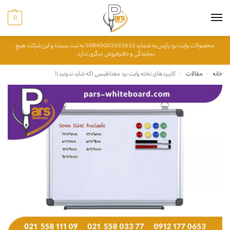
0
محصولات وایت برد پارس به شماره 50840001033615 به ثبت رسیده و این شرکت هیچ
نمایندگی و دفترفروش دیگری ندارد.
خانه
مقالات
کاربردهای تخته وایت برد مغناطیسی (که شاید ندونید)!
/
/