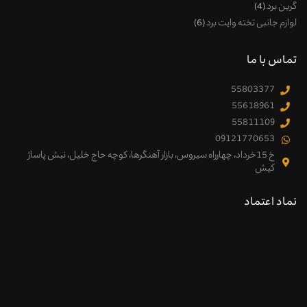
گرین برد
4
لوازم جانبی تخته وایت برد
6
تماس با ما
55803377
55618961
55811109
09121770653
خ 15خرداد، چهارراه سیروس، بازار آهنگرها، کوچه حاج خلیل، نبش پاساژ
کیش
نماد اعتماد