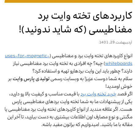
کاربردهای تخته وایت برد
مغناطیسی (که شاید ندونید)!
اردیبهشت 29, 1401
انواع کاربردهای تخته وایت برد و مغناطیسی (
uses-for-magnetic-
whiteboards
) چیه؟ چه افرادی به تخته وایت برد مغناطیسی نیاز
دارند؟ چطور باید این وایت بردهارو تهیه و استفاده کرد؟
سلام به شما دوست عزیز! به وبسایت رسمی
تولیدی پارس وایت
بر
خوش اومدید!
اگر قصد
خرید تخته وایت برد
با قیمت مناسب و کیفیت بالا رو دارید،
یکی از پیشنهادات ما به شما تخته وایت بردهای مغناطیسی پارس
هست. اگر علاقه مندید از انواع کاربردهای تخته وایت برد مغناطیسی یا
مگنتی و نوع مصارف اون اطلاعات بیشتری به دست بیارید، تا آخر این
مقاله با ما باشید. امیدواریم که براتون مفید باشه.