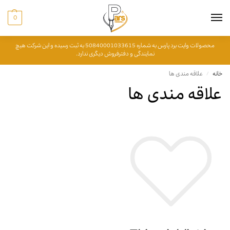
0
محصولات وایت برد پارس به شماره 50840001033615 به ثبت رسیده و این شرکت هیچ
نمایندگی و دفترفروش دیگری ندارد.
خانه
علاقه مندی ها
/
علاقه مندی ها