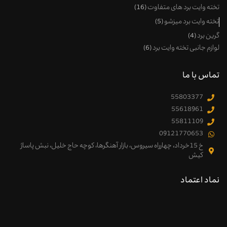
تخته وایت برد های متفاوت
16
تخته وایت برد میزشو
5
گرین برد
4
لوازم جانبی تخته وایت برد
6
تماس با ما
55803377
55618961
55811109
09121770653
خ 15خرداد، چهارراه سیروس، بازار آهنگرها، کوچه حاج خلیل، نبش پاساژ
کیش
نماد اعتماد